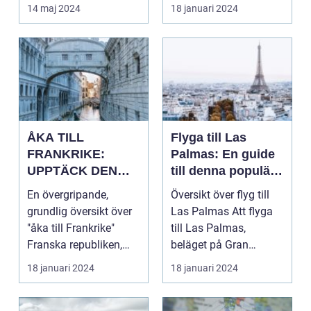
d...
av Storbritannie...
14 maj 2024
18 januari 2024
ÅKA TILL
Flyga till Las
FRANKRIKE:
Palmas: En guide
UPPTÄCK DEN
till denna populära
MÅNGFALDIGA
destination
En övergripande,
Översikt över flyg till
SKÖNHETEN
grundlig översikt över
Las Palmas Att flyga
"åka till Frankrike"
till Las Palmas,
Franska republiken,
beläget på Gran
känt som Frankrike...
Canaria i Spanien, er...
18 januari 2024
18 januari 2024