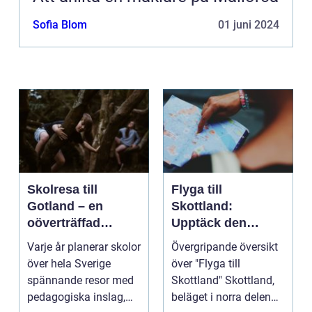
Sofia Blom
01 juni 2024
Skolresa till
Flyga till
Gotland – en
Skottland:
oöverträffad
Upptäck den
läroplan i levande
magnifika naturen
Varje år planerar skolor
Övergripande översikt
historia
och rika historien
över hela Sverige
över "Flyga till
spännande resor med
Skottland" Skottland,
pedagogiska inslag,
beläget i norra delen