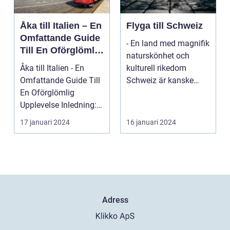
Åka till Italien – En
Flyga till Schweiz
Omfattande Guide
- En land med magnifik
Till En Oförglömlig
naturskönhet och
Upplevelse
Åka till Italien - En
kulturell rikedom
Omfattande Guide Till
Schweiz är kanske
En Oförglömlig
mest känt för sina
Upplevelse Inledning:
vack...
Italien, ett land...
17 januari 2024
16 januari 2024
Adress