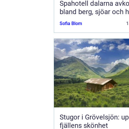
Spahotell dalarna avkoppling
bland berg, sjöar och h
Sofia Blom
1
Stugor i Grövelsjön: u
fjällens skönhet