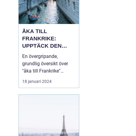
ÅKA TILL
FRANKRIKE:
UPPTÄCK DEN
MÅNGFALDIGA
En övergripande,
SKÖNHETEN
grundlig översikt över
"åka till Frankrike"
Franska republiken, känt
18 januari 2024
som Frankrike, lockar
varje år miljontals
besökare från hela
världen. Som en av de
mest populära
turistdestinationerna i
världen har Frankrike en