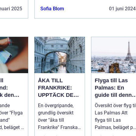
nuari 2025
Sofia Blom
01 juni 2024
ll
ÅKA TILL
Flyga till Las
nd:
FRANKRIKE:
Palmas: En
k den
UPPTÄCK DEN
guide till denna
ika
MÅNGFALDIGA
populära
pande
En övergripande,
Översikt över flyg til
 och rika
SKÖNHETEN
destination
över "Flyga
grundlig översikt
Las Palmas Att
en
tland"
över "åka till
flyga till Las
, beläget i
Frankrike" Franska
Palmas, beläget på
len av
republiken, känt
Gran Canaria i