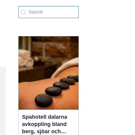
Spahotell dalarna
avkoppling bland
berg, sjöar och