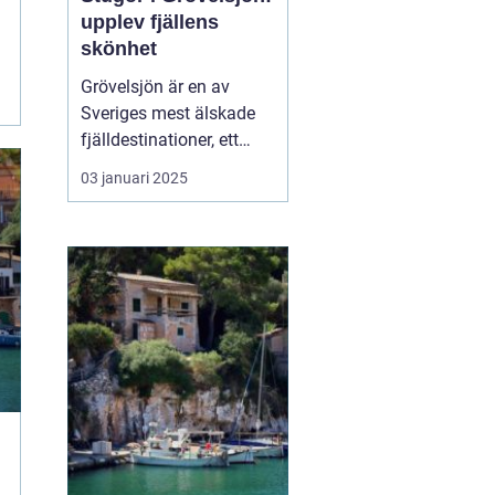
upplev fjällens
skönhet
Grövelsjön är en av
Sveriges mest älskade
fjälldestinationer, ett
område som lockar
03 januari 2025
besökare året runt tack
vare sin naturliga
skönhet och sitt breda
utbud av
friluftsaktiviteter. Med
sin rogivande och s...