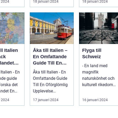
i 2024
18 januari 2024
18 januari 2024
nnie...
som Frankrike...
Spanien, er...
ll Italien
Åka till Italien –
Flyga till
äck
En Omfattande
Schweiz
landet
Guide Till En
- En land med
ss
Oförglömlig
 Italien - En
Åka till Italien - En
magnifik
ld
Upplevelse
nde guide
Omfattande Guide
naturskönhet och
tforska det
Till En Oförglömlig
kulturell rikedom
det En
Upplevelse
Schweiz är kanske
nde, grun...
Inledning: Italien, ett
mest känt för sina
i 2024
17 januari 2024
16 januari 2024
land...
vack...