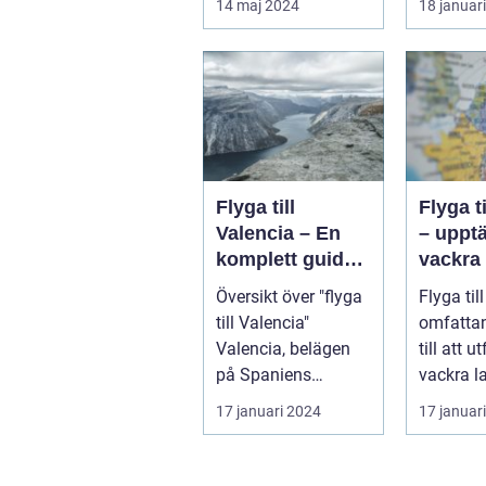
14 maj 2024
18 januar
d...
Storbrita
Flyga till
Flyga ti
Valencia – En
– uppt
komplett guide
vackra 
till din resa
och de
Översikt över "flyga
Flyga till
mångfa
till Valencia"
omfatta
Valencia, belägen
till att u
på Spaniens
vackra lan
östkust, är en
övergripa
17 januari 2024
17 januar
populär destinatio...