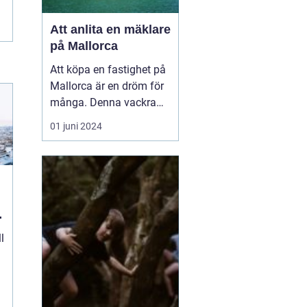
Att anlita en mäklare
på Mallorca
Att köpa en fastighet på
Mallorca är en dröm för
många. Denna vackra
medelhavsö erbjuder ett
01 juni 2024
fantastiskt klimat,
spektakulära landskap
och en rik kultur. För att
navigera den lokala
fastighetsmarknaden p...
l