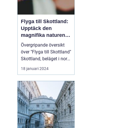
Flyga till Skottland:
Upptäck den
magnifika naturen
och rika historien
Övergripande översikt
över "Flyga till Skottland"
Skottland, beläget i norra
delen av Storbritannien,
18 januari 2024
har länge fascinerat
resenärer med sin
spektakulära natur,
historiska sevärdheter
och unika kultur. Att
flyga till Skottland är ett
populärt val fö...