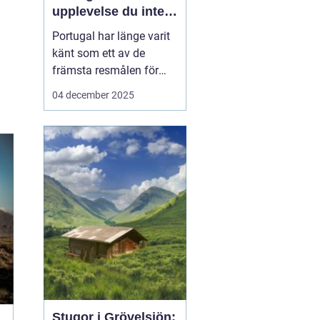
upplevelse du inte
vill missa
Portugal har länge varit
känt som ett av de
främsta resmålen för
surfentusiaster. Landets
04 december 2025
kustlinje bjuder på
perfekta vågor, solvarmt
klimat och en
avslappnad atmosfär,
vilket gör det till en
idealisk ...
Stugor i Grövelsjön: