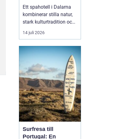
historia
Ett spahotell i Dalarna
kombinerar stilla natur,
stark kulturtradition och
omtänksam service.
14 juli 2026
Många som reser hit
söker mer än bara ett
varmt bad. De vill andas
ut, sova gott, äta
vällagad mat och
samtidigt känna en
tydlig känsla av plats
doften av ...
Surfresa till
Portugal: En