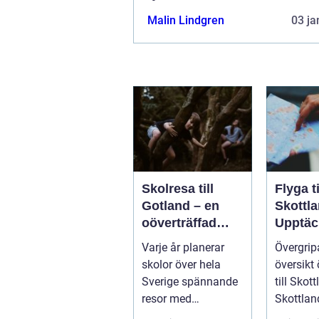
Malin Lindgren
03 ja
Skolresa till
Flyga ti
Gotland – en
Skottla
oöverträffad
Upptäc
läroplan i
magnif
Varje år planerar
Övergri
levande historia
naturen
skolor över hela
översikt 
histori
Sverige spännande
till Skot
resor med
Skottland
pedagogiska inslag,
norra de