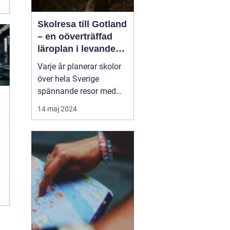
Skolresa till Gotland
– en oöverträffad
läroplan i levande
historia
Varje år planerar skolor
över hela Sverige
spännande resor med
pedagogiska inslag, där
14 maj 2024
målet är att berika
elevernas lärande
utanför klassrummets
fyra väggar. Gotland står
ut som en av de mest
attr...